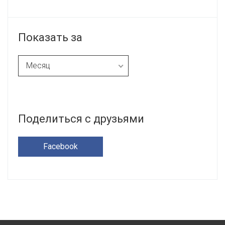
Показать за
Месяц
Неделю
Месяц
Полгода
Поделиться с друзьями
Год
Facebook