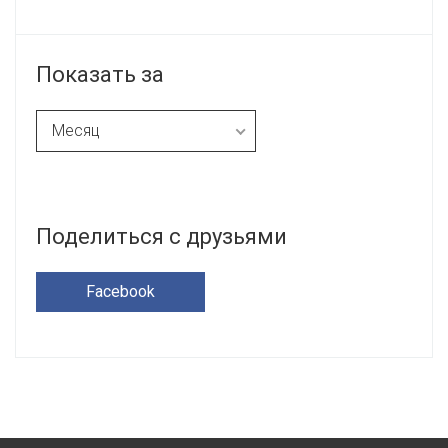
Показать за
Месяц
Неделю
Месяц
Полгода
Поделиться с друзьями
Год
Facebook