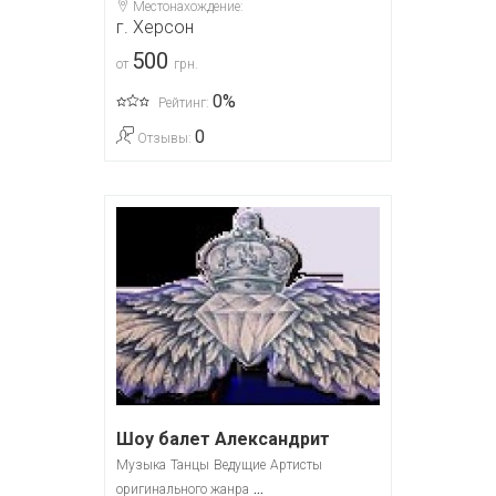
Местонахождение:
г. Херсон
500
от
грн.
0%
Рейтинг:
0
Отзывы:
Шоу балет Александрит
Музыка
Танцы
Ведущие
Артисты
...
оригинального жанра