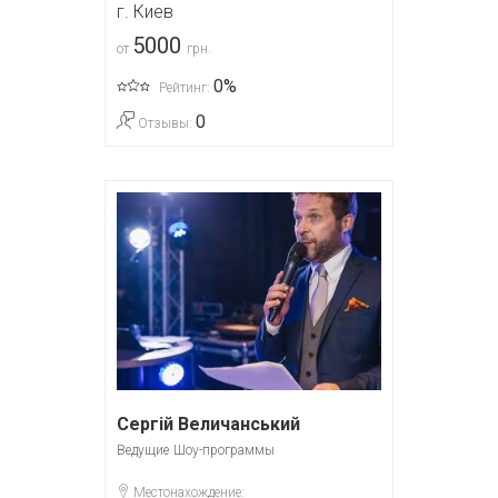
г. Киев
5000
от
грн.
0%
Рейтинг:
0
Отзывы:
Сергій Величанський
Ведущие
Шоу-программы
Местонахождение: