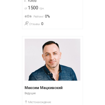
г. Киев
1500
от
грн.
0%
Рейтинг:
0
Отзывы:
Максим Мацкивский
Ведущие
Местонахождение: