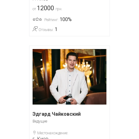
12000
от
грн.
100%
Рейтинг:
1
Отзывы:
Эдгард Чайковский
Ведущие
Местонахождение:
г. Киев