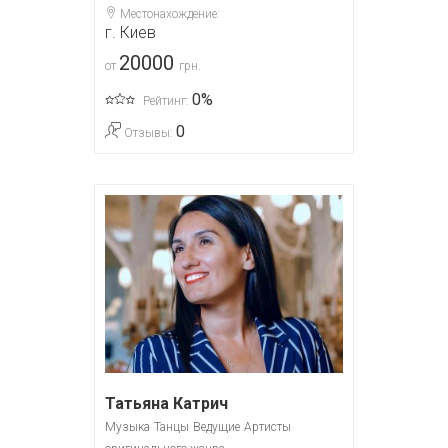
Местонахождение:
г. Киев
20000
от
грн.
0%
Рейтинг:
0
Отзывы:
Татьяна Катрич
Музыка
Танцы
Ведущие
Артисты
...